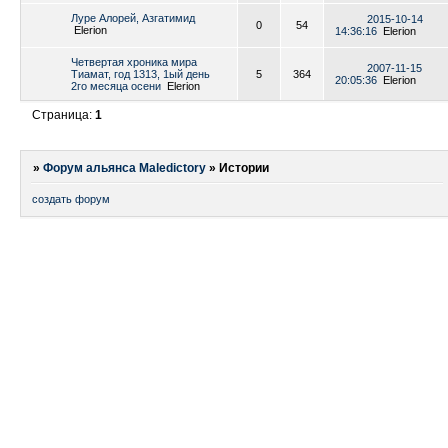
Луре Алорей, Азгатимид
2015-10-14
0
54
Elerion
14:36:16
Elerion
Четвертая хроника мира
2007-11-15
Тиамат, год 1313, 1ый день
5
364
20:05:36
Elerion
2го месяца осени
Elerion
Страница:
1
»
Форум альянса Maledictory
»
Истории
создать форум