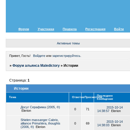
Форум
Участники
Правила
Регистрация
Войти
Активные темы
Привет, Гость!
Войдите
или
зарегистрируйтесь
.
»
Форум альянса Maledictory
»
Истории
Страница:
1
Истории
Последнее
Тема
Ответов
Просмотров
сообщение
Досуг Серафима (2005, ®)
2015-10-14
0
71
Elerion
14:38:57
Elerion
Shielen massanger Cabrio,
2015-10-14
alliance PrimaVera, thoughts
0
69
14:38:03
Elerion
(2006, ®)
Elerion