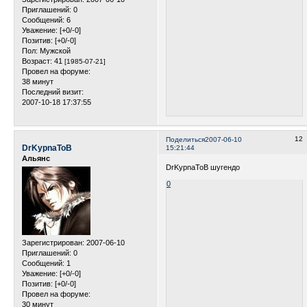
Приглашений:
0
Сообщений:
6
Уважение:
[+0/-0]
Позитив:
[+0/-0]
Пол:
Мужской
Возраст:
41
[1985-07-21]
Провел на форуме:
38 минут
Последний визит:
2007-10-18 17:37:55
12
Поделиться
2007-06-10
DrKypnaToB
15:21:44
Альянс
DrKypnaToB шугендо
0
Зарегистрирован
: 2007-06-10
Приглашений:
0
Сообщений:
1
Уважение:
[+0/-0]
Позитив:
[+0/-0]
Провел на форуме:
30 минут