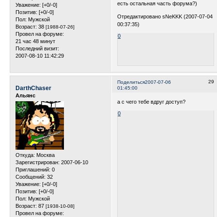
есть остальная часть форума?)
Уважение:
[+0/-0]
Позитив:
[+0/-0]
Отредактировано sNeKKK (2007-07-04
Пол:
Мужской
00:37:35)
Возраст:
38
[1988-07-26]
Провел на форуме:
0
21 час 48 минут
Последний визит:
2007-08-10 11:42:29
29
Поделиться
2007-07-06
DarthChaser
01:45:00
Альянс
а с чего тебе вдруг доступ?
0
Откуда:
Москва
Зарегистрирован
: 2007-06-10
Приглашений:
0
Сообщений:
32
Уважение:
[+0/-0]
Позитив:
[+0/-0]
Пол:
Мужской
Возраст:
87
[1938-10-08]
Провел на форуме: