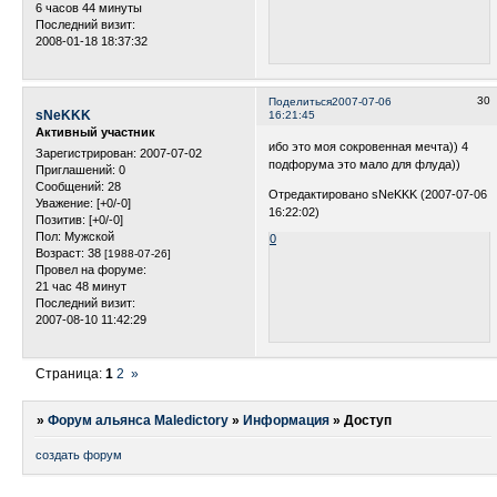
6 часов 44 минуты
Последний визит:
2008-01-18 18:37:32
30
Поделиться
2007-07-06
sNeKKK
16:21:45
Активный участник
ибо это моя сокровенная мечта)) 4
Зарегистрирован
: 2007-07-02
подфорума это мало для флуда))
Приглашений:
0
Сообщений:
28
Отредактировано sNeKKK (2007-07-06
Уважение:
[+0/-0]
16:22:02)
Позитив:
[+0/-0]
Пол:
Мужской
0
Возраст:
38
[1988-07-26]
Провел на форуме:
21 час 48 минут
Последний визит:
2007-08-10 11:42:29
Страница:
1
2
»
»
Форум альянса Maledictory
»
Информация
»
Доступ
создать форум