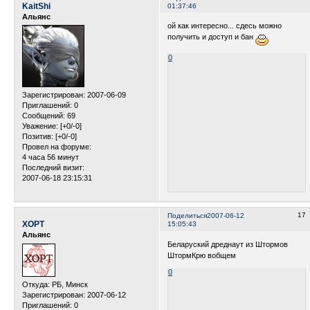
KaitShi
01:37:46
Альянс
ой как интересно... сдесь можно
получить и доступ и бан
0
Зарегистрирован
: 2007-06-09
Приглашений:
0
Сообщений:
69
Уважение:
[+0/-0]
Позитив:
[+0/-0]
Провел на форуме:
4 часа 56 минут
Последний визит:
2007-06-18 23:15:31
17
Поделиться
2007-06-12
XOPT
15:05:43
Альянс
Беларуский дреднаут из Штормов
ШтормКрю вобщем
0
Откуда:
РБ, Минск
Зарегистрирован
: 2007-06-12
Приглашений:
0