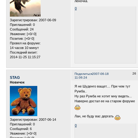
леночка.
0
Зарегистрирован
: 2007-06-09
Приглашений:
0
Сообщений:
24
Уважение:
[+0/-0]
Позитив:
[+0/-0]
Провел на форуме:
14 часов 10 минут
Последний визит:
2014-11-25 11:15:27
26
Поделиться
2007-06-18
STAG
11:06:24
Новичок
Я не Шуденго ващет.... При чем тут
Румба..
Ну раз Румба не хотит мну видеть...
Наверно достал ее на старом форуме
Лан, не буду вас дергать
Зарегистрирован
: 2007-06-14
Приглашений:
0
0
Сообщений:
6
Уважение:
[+0/-0]