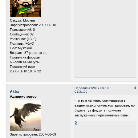
Откуда:
Москва
Зарегистрирован
: 2007-06-10
Приглашений:
0
Сообщений:
32
Уважение:
[+0/-0]
Позитив:
[+0/-0]
Пол:
Мужской
Возраст:
87
[1938-10-08]
Провел на форуме:
6 часов 44 минуты
Последний визит:
2008-01-18 18:37:32
8
Поделиться
2007-06-10
Akira
01:31:29
Администратор
что то я начинаю сомневаться в
вашем психологическом здоровье, но
будете тут флудить получите
заслуженные перманентные баны
0
Зарегистрирован
: 2007-06-09