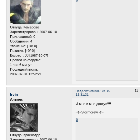
0
Откуда:
Кемерово
Зарегистрирован
: 2007-06-10
Приглашений:
0
Сообщений:
4
Уважение:
[+0/-0]
Позитив:
[+0/-0]
Возраст:
38
[1987-10-07]
Провел на форуме:
1 час 6 минут
Последний визит:
2007-07-01 13:52:21
11
Поделиться
2007-06-10
Irvin
12:31:31
Альянс
И мне и мне доступ!!!!
~†~Stormcrew~†~
0
Откуда:
Краснодар
Зарегистрирован
: 2007-06-10