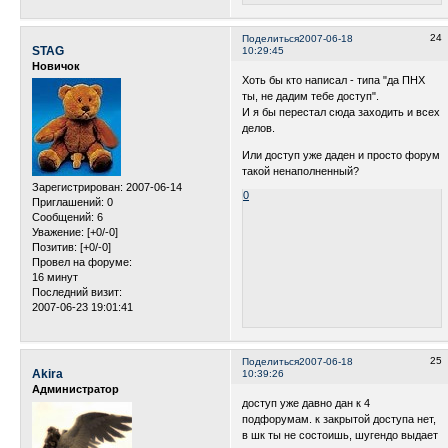
24
Поделиться
2007-06-18
STAG
10:29:45
Новичок
Хоть бы кто написал - типа "да ПНХ
ты, не дадим тебе доступ".
И я бы перестал сюда заходить и всех
делов.
Или доступ уже даден и просто форум
такой ненаполненный?
Зарегистрирован
: 2007-06-14
0
Приглашений:
0
Сообщений:
6
Уважение:
[+0/-0]
Позитив:
[+0/-0]
Провел на форуме:
16 минут
Последний визит:
2007-06-23 19:01:41
25
Поделиться
2007-06-18
Akira
10:39:26
Администратор
доступ уже давно дан к 4
подфорумам. к закрытой доступа нет,
в шк ты не состоишь, шугендо выдает