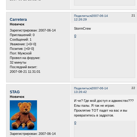
21
Поделиться
2007-06-14
Carretera
12:26:29
Новичок
StormCrew
Зарегистрирован
: 2007-06-14
Приглашений:
0
0
Сообщений:
1
Уважение:
[+0/-0]
Позитив:
[+0/-0]
Пол:
Мужской
Провел на форуме:
32 минуты
Последний визит:
2007-08-21 11:31:01
22
Поделиться
2007-06-14
STAG
13:26:42
Новичок
И че? Где мой доступ и админство???
Елы палы. Я так не играю.
Проклятие ТОТ падет на вас и вы
превратитесь в задротов.
0
Зарегистрирован
: 2007-06-14