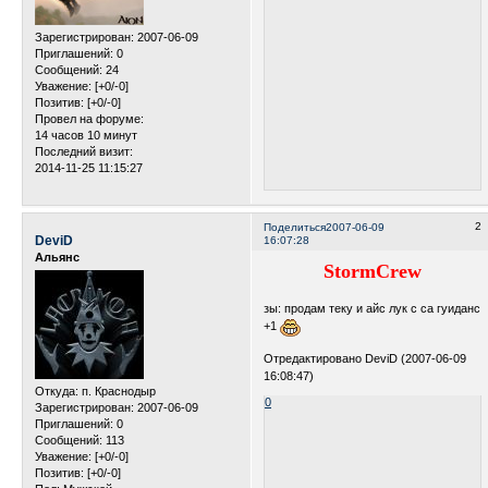
Зарегистрирован
: 2007-06-09
Приглашений:
0
Сообщений:
24
Уважение:
[+0/-0]
Позитив:
[+0/-0]
Провел на форуме:
14 часов 10 минут
Последний визит:
2014-11-25 11:15:27
2
Поделиться
2007-06-09
DeviD
16:07:28
Альянс
StormCrew
зы: продам теку и айс лук с са гуиданс
+1
Отредактировано DeviD (2007-06-09
16:08:47)
Откуда:
п. Краснодыр
0
Зарегистрирован
: 2007-06-09
Приглашений:
0
Сообщений:
113
Уважение:
[+0/-0]
Позитив:
[+0/-0]