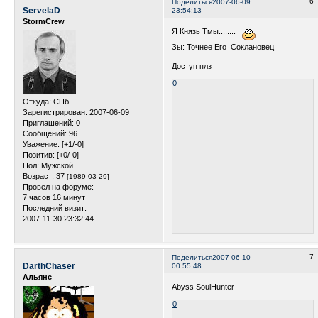
6
Поделиться
2007-06-09
ServelaD
23:54:13
StormCrew
Я Князь Тмы........
Зы: Точнее Его Соклановец
Доступ плз
0
Откуда:
СПб
Зарегистрирован
: 2007-06-09
Приглашений:
0
Сообщений:
96
Уважение:
[+1/-0]
Позитив:
[+0/-0]
Пол:
Мужской
Возраст:
37
[1989-03-29]
Провел на форуме:
7 часов 16 минут
Последний визит:
2007-11-30 23:32:44
7
Поделиться
2007-06-10
DarthChaser
00:55:48
Альянс
Abyss SoulHunter
0