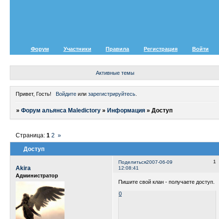
Форум
Участники
Правила
Регистрация
Войти
Активные темы
Привет, Гость!
Войдите
или
зарегистрируйтесь
.
»
Форум альянса Maledictory
»
Информация
»
Доступ
Страница:
1
2
»
Доступ
1
Поделиться
2007-06-09
Akira
12:08:41
Администратор
Пишите свой клан - получаете доступ.
0