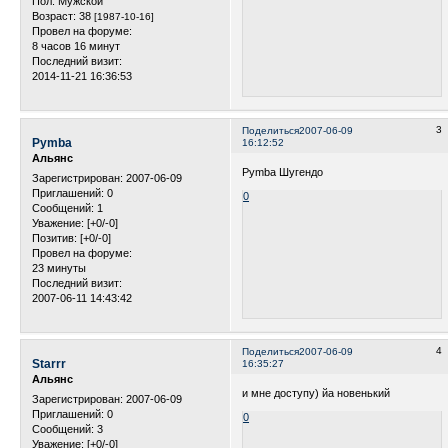
Пол:
Мужской
Возраст:
38
[1987-10-16]
Провел на форуме:
8 часов 16 минут
Последний визит:
2014-11-21 16:36:53
3
Поделиться
2007-06-09
Pymba
16:12:52
Альянс
Pymba Шугендо
Зарегистрирован
: 2007-06-09
Приглашений:
0
0
Сообщений:
1
Уважение:
[+0/-0]
Позитив:
[+0/-0]
Провел на форуме:
23 минуты
Последний визит:
2007-06-11 14:43:42
4
Поделиться
2007-06-09
Starrr
16:35:27
Альянс
и мне доступу) йа новенький
Зарегистрирован
: 2007-06-09
Приглашений:
0
0
Сообщений:
3
Уважение:
[+0/-0]